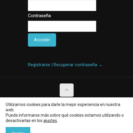
Contraseña
Registrarse | Recuperar contraseña →
Utilizamos cookies para darle la mejor experiencia en nuestra
© 1999-2021 - ALFASHOP - Todos los
web.
derechos reservados
Puede informarse más sobre qué cookies estamos utilizando o
desactivarlas en los
ajustes
.
Conócenos
Aviso legal
Política de privacidad