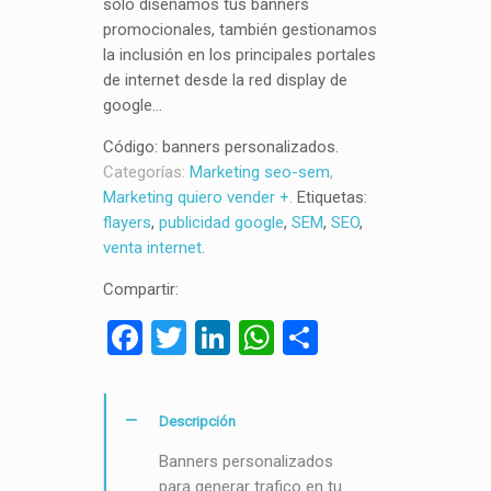
solo diseñamos tus banners
promocionales, también gestionamos
la inclusión en los principales portales
de internet desde la red display de
google…
Código:
banners personalizados
.
Categorías:
Marketing seo-sem
,
Marketing quiero vender +
.
Etiquetas:
flayers
,
publicidad google
,
SEM
,
SEO
,
venta internet
.
Compartir:
Facebook
Twitter
LinkedIn
WhatsApp
Compartir
Descripción
Banners personalizados
para generar trafico en tu