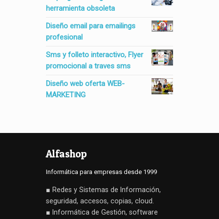
herramienta obsoleta
Diseño email para emailings
profesional
Sms y folleto interactivo, Flyer
promocional a traves sms
Diseño web oferta WEB-
MARKETING
Alfashop
Informática para empresas desde 1999
■ Redes y Sistemas de Información,
seguridad, accesos, copias, cloud.
■ Informática de Gestión, software